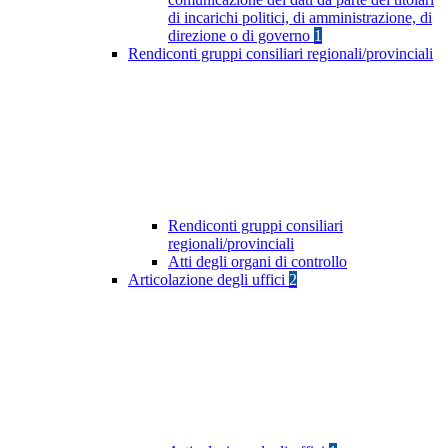
di incarichi politici, di amministrazione, di
direzione o di governo
1
Rendiconti gruppi consiliari regionali/provinciali
Rendiconti gruppi consiliari
regionali/provinciali
Atti degli organi di controllo
Articolazione degli uffici
2