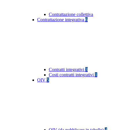
Contrattazione collettiva
Contrattazione integrativa
6
Contratti integrativi
3
Costi contratti integrativi
1
OIV
5
OIV (da pubblicare in tabelle)
4