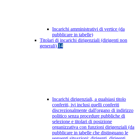
Incarichi amministrativi di vertice (da
pubblicare in tabelle)
Titolari di incarichi dirigenziali (dirigenti non
generali)
14
Incarichi dirigenziali, a qualsiasi titolo
conferiti, ivi inclusi quelli conferiti
discrezionalmente dall'organo di indirizzo
politico senza procedure pubbliche di
selezione e titolari di posizione
organizzativa con funzioni dirigenziali (da
pubblicare in tabelle che distinguano le
seguenti situazioni: dirigenti, dirigenti