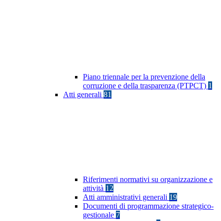
Piano triennale per la prevenzione della
corruzione e della trasparenza (PTPCT)
1
Atti generali
81
Riferimenti normativi su organizzazione e
attività
12
Atti amministrativi generali
19
Documenti di programmazione strategico-
gestionale
7