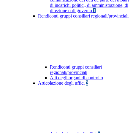
di incarichi politici, di amministrazione, di
direzione o di governo
1
Rendiconti gruppi consiliari regionali/provinciali
Rendiconti gruppi consiliari
regionali/provinciali
Atti degli organi di controllo
Articolazione degli uffici
2