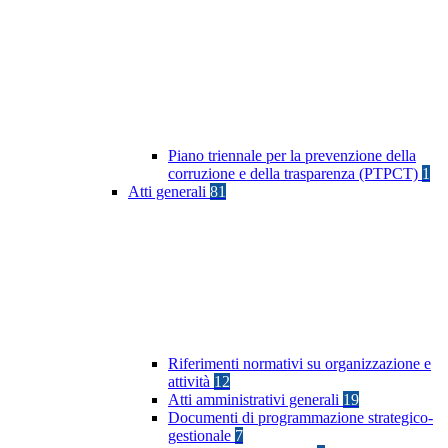
Piano triennale per la prevenzione della
corruzione e della trasparenza (PTPCT)
1
Atti generali
81
Riferimenti normativi su organizzazione e
attività
12
Atti amministrativi generali
19
Documenti di programmazione strategico-
gestionale
7