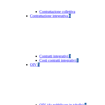
Contrattazione collettiva
Contrattazione integrativa
6
Contratti integrativi
3
Costi contratti integrativi
1
OIV
5
OIV (da pubblicare in tabelle)
4