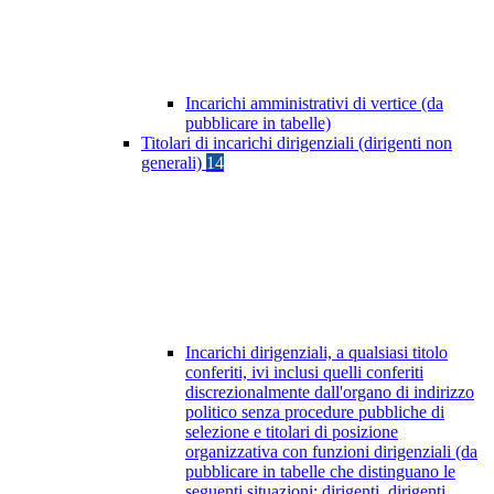
Incarichi amministrativi di vertice (da
pubblicare in tabelle)
Titolari di incarichi dirigenziali (dirigenti non
generali)
14
Incarichi dirigenziali, a qualsiasi titolo
conferiti, ivi inclusi quelli conferiti
discrezionalmente dall'organo di indirizzo
politico senza procedure pubbliche di
selezione e titolari di posizione
organizzativa con funzioni dirigenziali (da
pubblicare in tabelle che distinguano le
seguenti situazioni: dirigenti, dirigenti