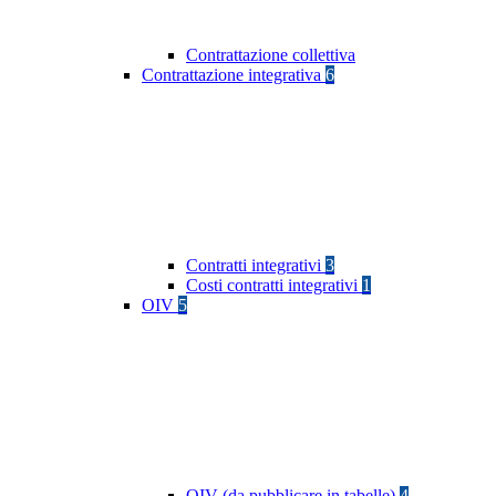
Contrattazione collettiva
Contrattazione integrativa
6
Contratti integrativi
3
Costi contratti integrativi
1
OIV
5
OIV (da pubblicare in tabelle)
4