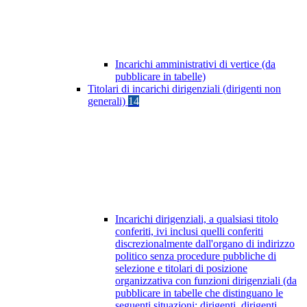
Incarichi amministrativi di vertice (da
pubblicare in tabelle)
Titolari di incarichi dirigenziali (dirigenti non
generali)
14
Incarichi dirigenziali, a qualsiasi titolo
conferiti, ivi inclusi quelli conferiti
discrezionalmente dall'organo di indirizzo
politico senza procedure pubbliche di
selezione e titolari di posizione
organizzativa con funzioni dirigenziali (da
pubblicare in tabelle che distinguano le
seguenti situazioni: dirigenti, dirigenti