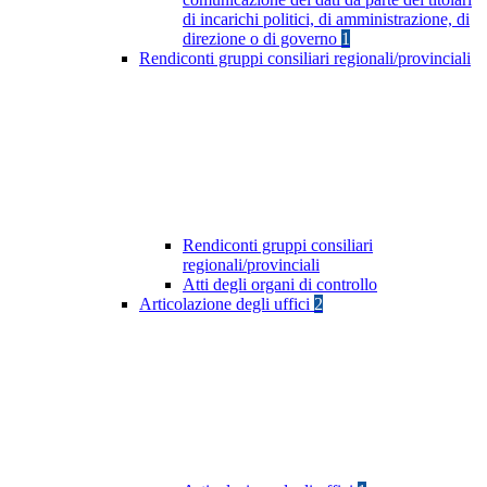
di incarichi politici, di amministrazione, di
direzione o di governo
1
Rendiconti gruppi consiliari regionali/provinciali
Rendiconti gruppi consiliari
regionali/provinciali
Atti degli organi di controllo
Articolazione degli uffici
2