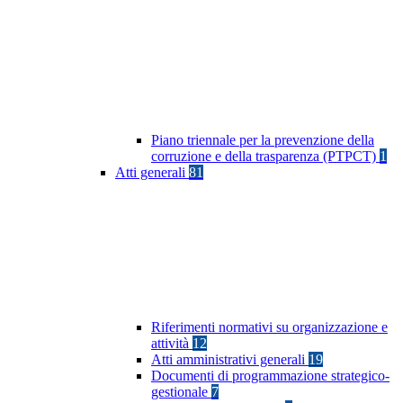
Piano triennale per la prevenzione della
corruzione e della trasparenza (PTPCT)
1
Atti generali
81
Riferimenti normativi su organizzazione e
attività
12
Atti amministrativi generali
19
Documenti di programmazione strategico-
gestionale
7