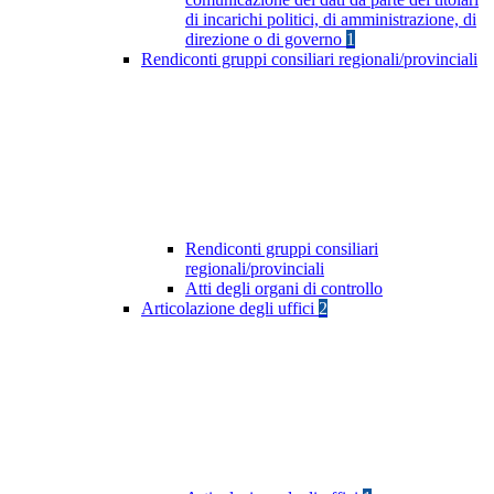
di incarichi politici, di amministrazione, di
direzione o di governo
1
Rendiconti gruppi consiliari regionali/provinciali
Rendiconti gruppi consiliari
regionali/provinciali
Atti degli organi di controllo
Articolazione degli uffici
2