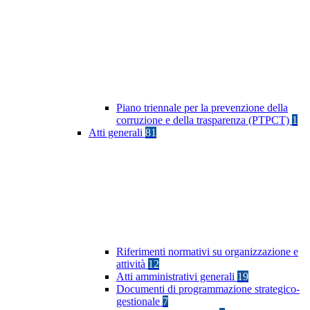
Piano triennale per la prevenzione della
corruzione e della trasparenza (PTPCT)
1
Atti generali
81
Riferimenti normativi su organizzazione e
attività
12
Atti amministrativi generali
19
Documenti di programmazione strategico-
gestionale
7