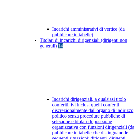
Incarichi amministrativi di vertice (da
pubblicare in tabelle)
Titolari di incarichi dirigenziali (dirigenti non
generali)
14
Incarichi dirigenziali, a qualsiasi titolo
conferiti, ivi inclusi quelli conferiti
discrezionalmente dall'organo di indirizzo
politico senza procedure pubbliche di
selezione e titolari di posizione
organizzativa con funzioni dirigenziali (da
pubblicare in tabelle che distinguano le
seguenti situazioni: dirigenti, dirigenti