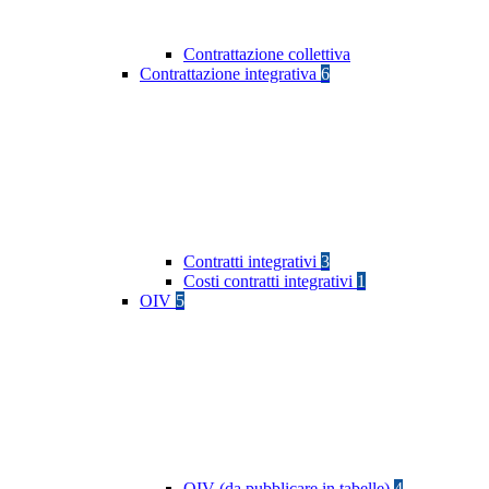
Contrattazione collettiva
Contrattazione integrativa
6
Contratti integrativi
3
Costi contratti integrativi
1
OIV
5
OIV (da pubblicare in tabelle)
4